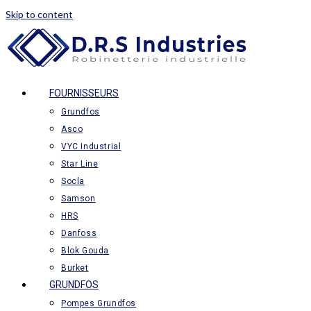
Skip to content
FOURNISSEURS
Grundfos
Asco
VYC Industrial
Star Line
Socla
Samson
HRS
Danfoss
Blok Gouda
Burket
GRUNDFOS
Pompes Grundfos